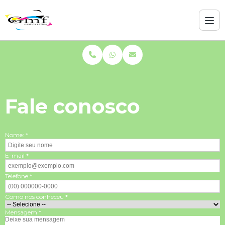
Fale conosco
Nome: *
E-mail *
Telefone *
Como nos conheceu *
Mensagem *