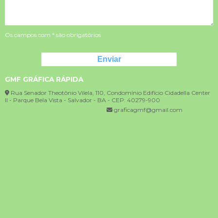
Os campos com * são obrigatórios
GMF GRÁFICA RÁPIDA
Rua Senador Theotônio Vilela, 110, Condomínio Edifício Cidadella Center
II - Parque Bela Vista - Salvador - BA - CEP: 40279-900
(71) 3033-2555
(71) 99251-5144
(71) 99251-5144
graficagmf@gmail.com