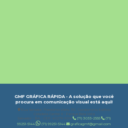
GMF GRÁFICA RÁPIDA - A solução que você
procura em comunicação visual está aqui!
Rua Senador Theotônio Vilela, 110, Condomínio Edifício
Cidadella Center II - Parque Bela Vista
Salvador - BA - CEP: 40279-900
(71) 3033-2555
(71)
99251-5144
(71) 99251-5144
graficagmf@gmail.com