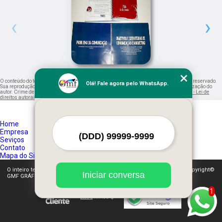
‹
›
O conteúdo do texto "
fornecedor de caderno anotações personalizado
" é de direito reservado.
Olá! Fale agora pelo WhatsApp.
Sua reprodução, parcial ou total, mesmo citando nossos links, é proibida sem a autorização do
autor. Crime de violação de direito autoral – artigo 184 do Código Penal –
Lei 9610/98 - Lei de
direitos autorais
.
Home
Empresa
Seviços
Contato
Mapa do Site
O inteiro teor deste site está sujeito à proteção de direitos autorais. Copyright©
Iniciar conversa
GMF GRÁFICA RÁPIDA (Lei 9610 de 19/02/1998)
1