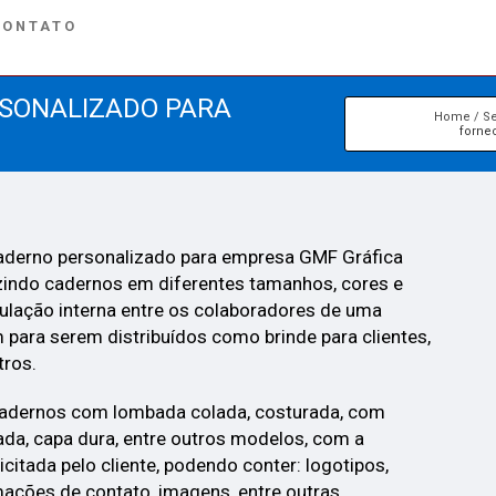
CONTATO
SONALIZADO PARA
Home
Se
forne
aderno personalizado para empresa GMF Gráfica
zindo cadernos em diferentes tamanhos, cores e
ulação interna entre os colaboradores de uma
para serem distribuídos como brinde para clientes,
tros.
cadernos com lombada colada, costurada, com
lada, capa dura, entre outros modelos, com a
citada pelo cliente, podendo conter: logotipos,
ações de contato, imagens, entre outras.